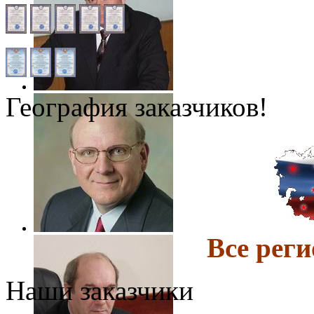
География заказчиков!
Все ре
Наши заказчики