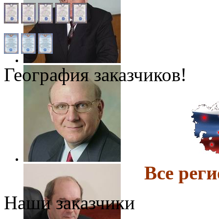
География заказчиков!
Все ре
Наши заказчики