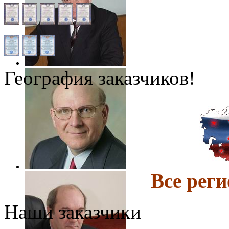
География заказчиков!
Все ре
Наши заказчики