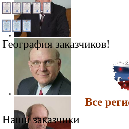
География заказчиков!
Все ре
Наши заказчики