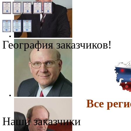
География заказчиков!
Все ре
Наши заказчики