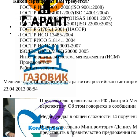
Какой сертификат вам требуется?
ГОСТ Р ИСО 9001-2008(ISO 9001:2008)
ГОСТ Р ИСО 14001-2007(ISO 14001:2004)
ГОСТ Р 12.0.230-2007 (OHSAS 18001-2007)
ГОСТ Р ИСО 51705.1-2001(ISO 22000:2005)
ГОСТ Р 51705.1-2001 (HACCP)
ГОСТ Р ИСО 13485-2004
ГОСТ РИСО 51814.1-2004
ГОСТ Р ИСО/ТУ 29001-2007
ISO/IEC (ИСО/МЭК) 20000-2005
Интегрированная система менеджмента (ИСМ)
Производство
Работы и услуги
Медведев дал 14 поручений для развития российского автопро
23.04.2013 08:54
Председатель правительства РФ Дмитрий Мед
перспективу. Об этом говорится в сообщении
Медведев дал в общей сложности 14 поручен
Первое адресовано Минпромторгу (Денису Ма
представить в правительство предложения п