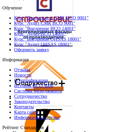
Обучение
Курс "Внедрение в СМК ИСО 9001"
Курс "Аудит СМК ИСО 9001"
Курс "Внедрение ИСО 14001"
Курс "Аудит ИСО 14001"
Курс "Внедрение OHSAS 18001"
Курс "Аудит OHSAS 18001"
Оформить заявку
Информация
Отзывы
Новости
О сертификации
История ИСО 9000
Системы Менеджмента
Сотрудничество
Законодательство
Контакты
Карта сайта
Информация о Органе
Рейтинг Стандартов