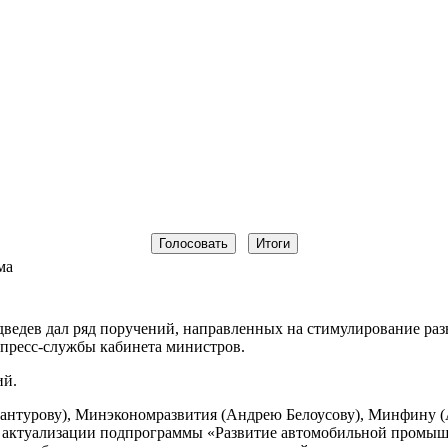
ма
ведев дал ряд поручений, направленных на стимулирование р
 пресс-службы кабинета министров.
ий.
нтурову), Минэкономразвития (Андрею Белоусову), Минфину (А
о актуализации подпрограммы «Развитие автомобильной промы