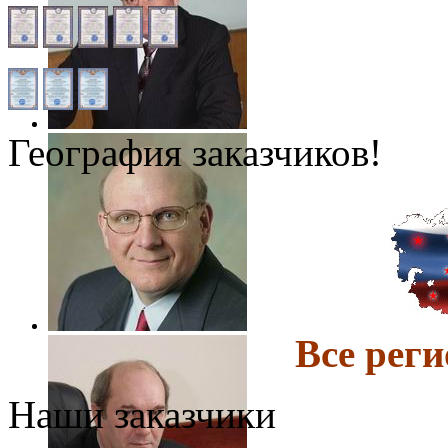
География заказчиков!
Все ре
Наши заказчики