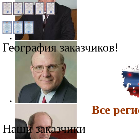
География заказчиков!
Все ре
Наши заказчики