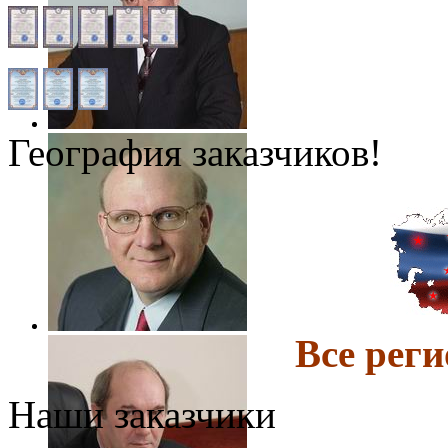
География заказчиков!
Все ре
Наши заказчики