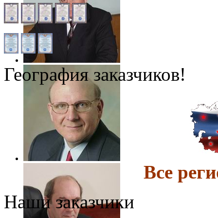
География заказчиков!
Все ре
Наши заказчики