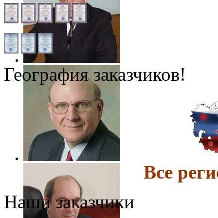
География заказчиков!
Все ре
Наши заказчики