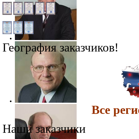
География заказчиков!
Все ре
Наши заказчики