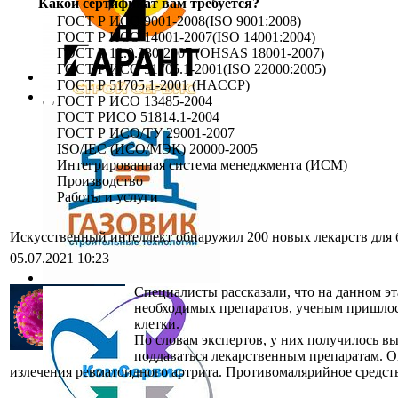
Какой сертификат вам требуется?
ГОСТ Р ИСО 9001-2008(ISO 9001:2008)
ГОСТ Р ИСО 14001-2007(ISO 14001:2004)
ГОСТ Р 12.0.230-2007 (OHSAS 18001-2007)
ГОСТ Р ИСО 51705.1-2001(ISO 22000:2005)
ГОСТ Р 51705.1-2001 (HACCP)
ГОСТ Р ИСО 13485-2004
ГОСТ РИСО 51814.1-2004
ГОСТ Р ИСО/ТУ 29001-2007
ISO/IEC (ИСО/МЭК) 20000-2005
Интегрированная система менеджмента (ИСМ)
Производство
Работы и услуги
Искусственный интеллект обнаружил 200 новых лекарств для
05.07.2021 10:23
Специалисты рассказали, что на данном эт
необходимых препаратов, ученым пришлос
клетки.
По словам экспертов, у них получилось в
поддаваться лекарственным препаратам. О
излечения ревматоидного артрита. Противомалярийное средств