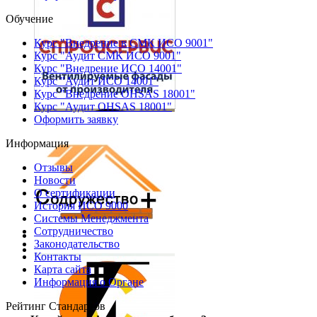
Обучение
Курс "Внедрение в СМК ИСО 9001"
Курс "Аудит СМК ИСО 9001"
Курс "Внедрение ИСО 14001"
Курс "Аудит ИСО 14001"
Курс "Внедрение OHSAS 18001"
Курс "Аудит OHSAS 18001"
Оформить заявку
Информация
Отзывы
Новости
О сертификации
История ИСО 9000
Системы Менеджмента
Сотрудничество
Законодательство
Контакты
Карта сайта
Информация о Органе
Рейтинг Стандартов