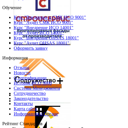
Обучение
Курс "Внедрение в СМК ИСО 9001"
Курс "Аудит СМК ИСО 9001"
Курс "Внедрение ИСО 14001"
Курс "Аудит ИСО 14001"
Курс "Внедрение OHSAS 18001"
Курс "Аудит OHSAS 18001"
Оформить заявку
Информация
Отзывы
Новости
О сертификации
История ИСО 9000
Системы Менеджмента
Сотрудничество
Законодательство
Контакты
Карта сайта
Информация о Органе
Рейтинг Стандартов