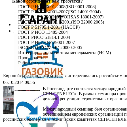
Какой сертификат вам требуется?
ГОСТ Р ИСО 9001-2008(ISO 9001:2008)
ГОСТ Р ИСО 14001-2007(ISO 14001:2004)
ГОСТ Р 12.0.230-2007 (OHSAS 18001-2007)
ГОСТ Р ИСО 51705.1-2001(ISO 22000:2005)
ГОСТ Р 51705.1-2001 (HACCP)
ГОСТ Р ИСО 13485-2004
ГОСТ РИСО 51814.1-2004
ГОСТ Р ИСО/ТУ 29001-2007
ISO/IEC (ИСО/МЭК) 20000-2005
Интегрированная система менеджмента (ИСМ)
Производство
Работы и услуги
Европейские стандартизаторы заинтересовались российским 
06.10.2014 09:56
В Росстандарте состоялся международный
CEN/CЕNELEC». В рамках семинара прошла
деловой репутации строительных организ
Международный семинар был организован
объединением европейских организаций п
российских экспертов в технических комитетах СЕН/СЕНЕЛ