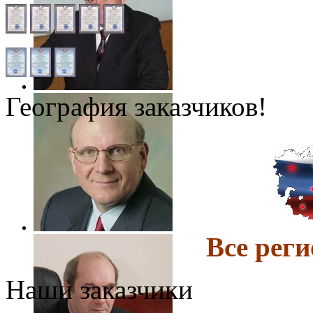
География заказчиков!
Все ре
Наши заказчики