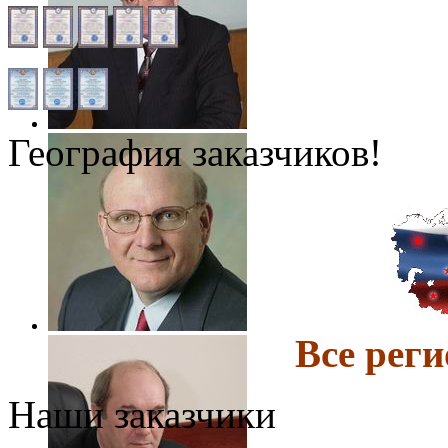
География заказчиков!
Все ре
Наши заказчики