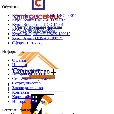
Обучение
Курс "Внедрение в СМК ИСО 9001"
Курс "Аудит СМК ИСО 9001"
Курс "Внедрение ИСО 14001"
Курс "Аудит ИСО 14001"
Курс "Внедрение OHSAS 18001"
Курс "Аудит OHSAS 18001"
Оформить заявку
Информация
Отзывы
Новости
О сертификации
История ИСО 9000
Системы Менеджмента
Сотрудничество
Законодательство
Контакты
Карта сайта
Информация о Органе
Рейтинг Стандартов