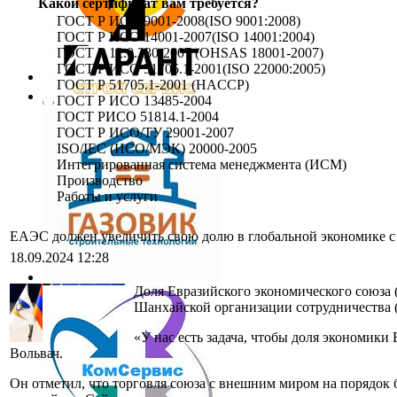
Какой сертификат вам требуется?
ГОСТ Р ИСО 9001-2008(ISO 9001:2008)
ГОСТ Р ИСО 14001-2007(ISO 14001:2004)
ГОСТ Р 12.0.230-2007 (OHSAS 18001-2007)
ГОСТ Р ИСО 51705.1-2001(ISO 22000:2005)
ГОСТ Р 51705.1-2001 (HACCP)
ГОСТ Р ИСО 13485-2004
ГОСТ РИСО 51814.1-2004
ГОСТ Р ИСО/ТУ 29001-2007
ISO/IEC (ИСО/МЭК) 20000-2005
Интегрированная система менеджмента (ИСМ)
Производство
Работы и услуги
ЕАЭС должен увеличить свою долю в глобальной экономике с 
18.09.2024 12:28
Доля Евразийского экономического союза (
Шанхайской организации сотрудничества 
«У нас есть задача, чтобы доля экономики 
Вольвач.
Он отметил, что торговля союза с внешним миром на порядок б