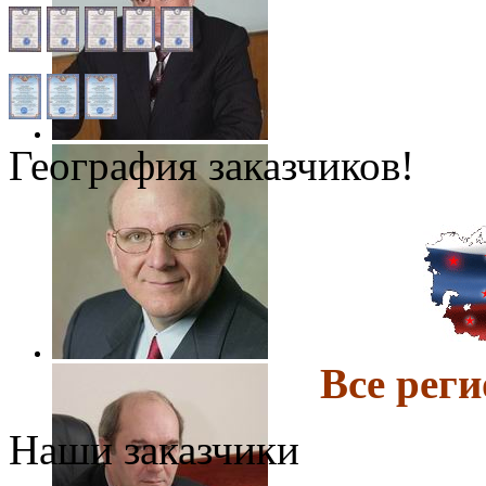
География заказчиков!
Все ре
Наши заказчики