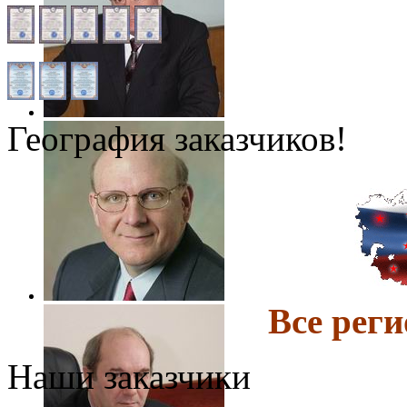
География заказчиков!
Все ре
Наши заказчики