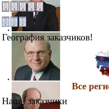
География заказчиков!
Все ре
Наши заказчики