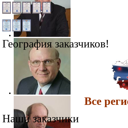
География заказчиков!
Все ре
Наши заказчики