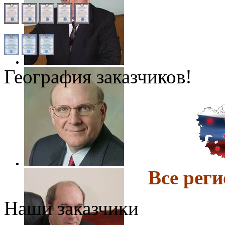
География заказчиков!
Все ре
Наши заказчики