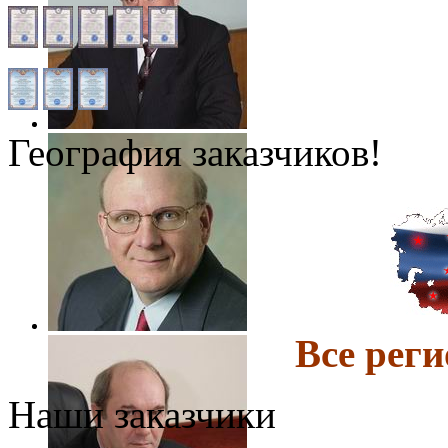
География заказчиков!
Все ре
Наши заказчики