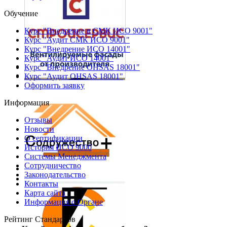
Обучение
Курс "Внедрение в СМК ИСО 9001"
Курс "Аудит СМК ИСО 9001"
Курс "Внедрение ИСО 14001"
Курс "Аудит ИСО 14001"
Курс "Внедрение OHSAS 18001"
Курс "Аудит OHSAS 18001"
Оформить заявку
Информация
Отзывы
Новости
О сертификации
История ИСО 9000
Системы Менеджмента
Сотрудничество
Законодательство
Контакты
Карта сайта
Информация о Органе
Рейтинг Стандартов