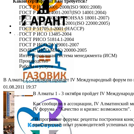
Какой сертификат вам требуется?
ГОСТ Р ИСО 9001-2008(ISO 9001:2008)
ГОСТ Р ИСО 14001-2007(ISO 14001:2004)
ГОСТ Р 12.0.230-2007 (OHSAS 18001-2007)
ГОСТ Р ИСО 51705.1-2001(ISO 22000:2005)
ГОСТ Р 51705.1-2001 (HACCP)
ГОСТ Р ИСО 13485-2004
ГОСТ РИСО 51814.1-2004
ГОСТ Р ИСО/ТУ 29001-2007
ISO/IEC (ИСО/МЭК) 20000-2005
Интегрированная система менеджмента (ИСМ)
Производство
Работы и услуги
В Алматы 1 - 3 октября пройдет IV Международный форум по 
01.08.2011 19:37
В Алматы 1 - 3 октября пройдет IV Международн
Как сообщили в ассоциации, IV Алматинский меж
IV форума - "Качество и кризис: возможности".
"В программе форума: рецепты построения конк
практический опыт руководителей успешных пред